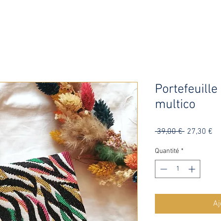
Portefeuille
multico
Prix
Pr
 39,00 € 
27,30 €
original
pr
Quantité
*
Aj