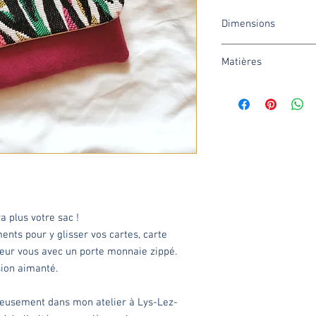
Dimensions
Fermée : 16x12cm
Matières
Ouverte : 22cm
Jacquard coton motif 
suédine et simili cuir.
Bouton pression aiman
a plus votre sac !
nts pour y glisser vos cartes, carte
érieur vous avec un porte monnaie zippé.
sion aimanté.
ieusement dans mon atelier à Lys-Lez-