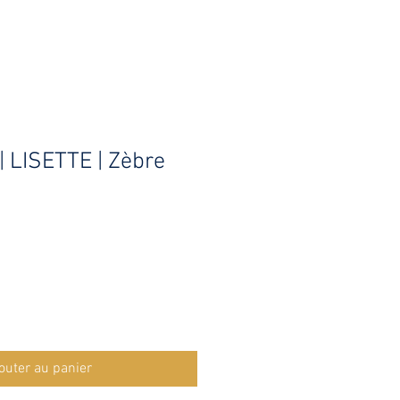
 | LISETTE | Zèbre
ix
omotionnel
outer au panier