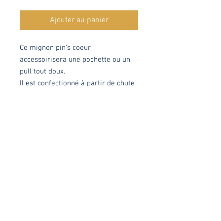
Ajouter au panier
Ce mignon pin's coeur
accessoirisera une pochette ou un
pull tout doux.
Il est confectionné à partir de chute
de tissus.
Chaque modèle est réalisé
minutieusement dans mon atelier à
Lys-Lez-Lannoy avec tout mon
amour, en série limitée ou en pièce
unique.
Matières
Tissu paillettes or, argent ou noir