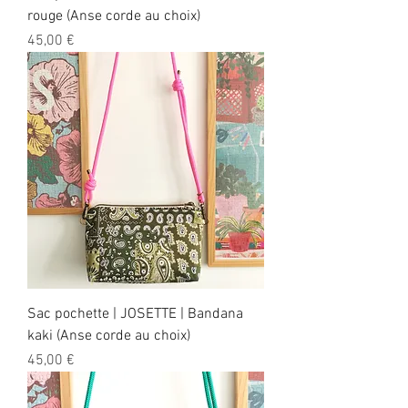
rouge (Anse corde au choix)
Prix
45,00 €
Sac pochette | JOSETTE | Bandana
kaki (Anse corde au choix)
Prix
45,00 €