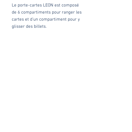
Le porte-cartes LEON est composé
de 6 compartiments pour ranger les
cartes et d'un compartiment pour y
glisser des billets.
Chaque modèle est réalisé
minutieusement dans mon atelier à
Lys-Lez-Lannoy avec tout mon
amour, en série limitée ou en pièce
unique
Dimensions
Ouvert: 18,5x10cm ; fermé: 9x10cm
Matières
Simili cuir