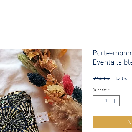
Porte-monn
Eventails bl
Prix
Pr
 26,00 € 
18,20 €
original
pr
Quantité
*
Aj