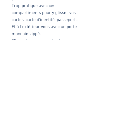
Trop pratique avec ces
compartiments pour y glisser vos
cartes, carte d'identité, passeport...
Et à l'extérieur vous avec un porte
monnaie zippé.
Elle se ferme par un bouton
pression aimanté.
Chaque modèle est réalisé
minutieusement dans mon atelier à
Lys-Lez-Lannoy, en série limitée ou
en pièce unique
Dimensions
Fermée : 16x12cm
Matières
Ouverte : 22cm
Denim bleu et passepoil coton rose fluo.