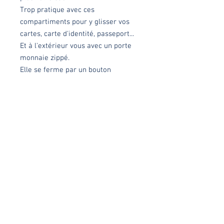
Trop pratique avec ces
compartiments pour y glisser vos
cartes, carte d'identité, passeport...
Et à l'extérieur vous avec un porte
monnaie zippé.
Elle se ferme par un bouton
pression aimanté.
Chaque modèle est réalisé
minutieusement dans mon atelier à
Lys-Lez-Lannoy avec tout mon
amour, en série limitée ou en pièce
unique
Dimensions
Fermée : 16x12cm
Matières
Ouverte : 22cm