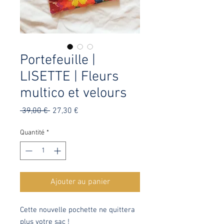
Portefeuille |
LISETTE | Fleurs
multico et velours
Prix
Prix
 39,00 € 
27,30 €
original
promotionnel
Quantité
*
Ajouter au panier
Cette nouvelle pochette ne quittera
plus votre sac !