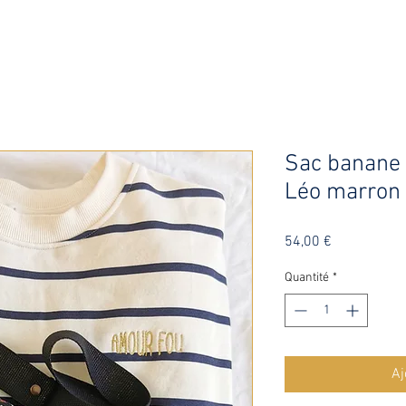
Sac banane 
Léo marron
Prix
54,00 €
Quantité
*
Aj