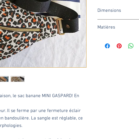
Dimensions
Largeur haut: environ
Matières
Hauteur: environ 18c
Ouverture fermeture é
Devant et dos : bachett
Anse réglable de 50c
marron.
Anse: sangle coton noi
Intérieur : doublure c
disponibilité), une poch
saison, le sac banane MINI GASPARD! En
ieur. Il se ferme par une fermeture éclair
en bandoulière. La sangle est réglable, ce
rphologies.