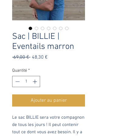
Sac | BILLIE |
Eventails marron
Prix
Prix
 69,00 € 
48,30 €
original
promotionnel
Quantité
*
Ajouter au panier
Le sac BILLIE sera votre compagnon
de tous les jours ! Il peut contenir
tout ce dont vous avez besoin. Il y a