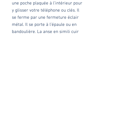
une poche plaquée à l’intérieur pour
y glisser votre téléphone ou clés. Il
se ferme par une fermeture éclair
métal. Il se porte à l’épaule ou en
bandoulière. La anse en simili cuir
est réglable.
Chaque modèle est réalisé
minutieusement dans mon atelier à
Lys-Lez-Lannoy, en série limitée ou
en pièce unique.
Dimensions
28x20x7cm
Matières
Devant : jacquard motif éventails
marron.