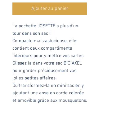
Ajouter au panier
La pochette JOSETTE a plus d'un
tour dans son sac !
Compacte mais astucieuse, elle
contient deux compartiments
intérieurs pour y mettre vos cartes.
Glissez la dans votre sac BIG AXEL
pour garder précieusement vos
jolies petites affaires.
Ou transformez-la en mini sac en y
ajoutant une anse en corde colorée
et amovible grâce aux mousquetons.
Vous pouvez même la pimper en
ajoutant un cordon coloré au
curseur.
Idéale quand vous n'avez besoin que
du strict nécessaire.